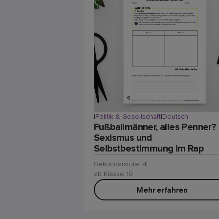
|
Politik & Gesellschaft
|
Deutsch
Fußballmänner, alles Penner?
Sexismus und
Selbstbestimmung im Rap
Sekundarstufe I-II
ab Klasse 10
Mehr erfahren