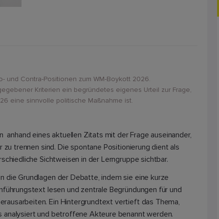
ro- und Contra-Positionen zum WM-Boykott 2026.
egebener Kriterien ein begründetes eigenes Urteil zur Frage,
26 eine sinnvolle politische Maßnahme ist.
en anhand eines aktuellen Zitats mit der Frage auseinander,
r zu trennen sind. Die spontane Positionierung dient als
rschiedliche Sichtweisen in der Lerngruppe sichtbar.
n die Grundlagen der Debatte, indem sie eine kurze
inführungstext lesen und zentrale Begründungen für und
ausarbeiten. Ein Hintergrundtext vertieft das Thema,
 analysiert und betroffene Akteure benannt werden.