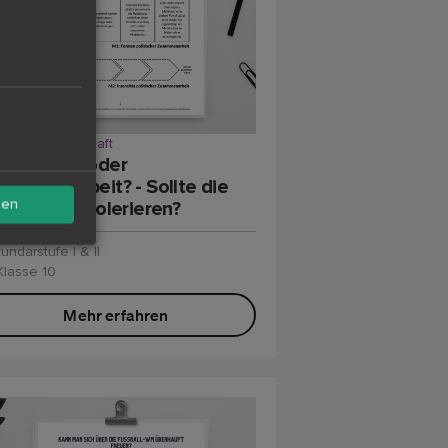
itik & Gesellschaft
andmauer oder
sammenarbeit? - Sollte die
sen
D die AfD tolerieren?
undarstufe I & II
Klasse 10
Mehr erfahren