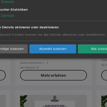
5
Dienste
ucher-Statistiken
5
Dienste
e Dienste aktivieren oder deaktivieren
|
Politik & Gesellschaft
|
Pol
 diesem Schalter können Sie alle Dienste aktivieren oder deaktivieren.
Lackaffe, Lügenfritze, Pinocchio:
Br
Sollte man Beleidigungen
Zu
ndige zulassen
Auswahl zulassen
Alle zulas
gegen Politiker weiterhin
SP
besonders bestrafen?
Sek
Sekundarstufe I - II
ab 
ab Klasse 10
Mehr erfahren