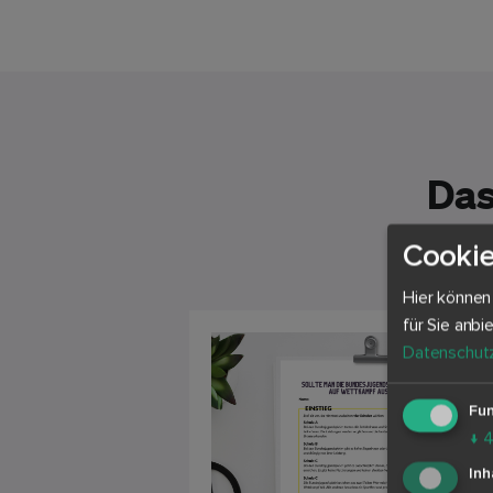
Das
Cookie
Hier können
für Sie anbi
Datenschutz
Fun
↓
Inh