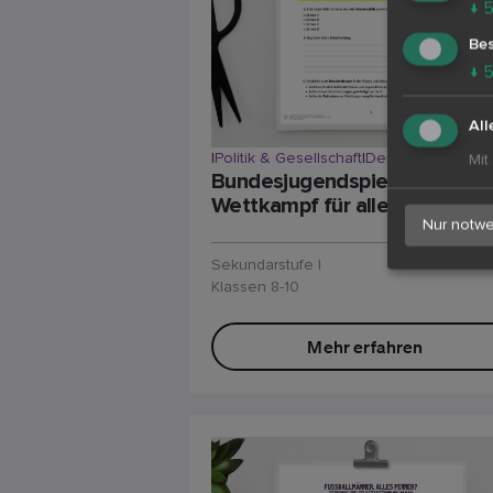
↓
Bes
↓
All
|
Politik & Gesellschaft
|
Deutsch
Mit
Bundesjugendspiele:
Wettkampf für alle?
Nur notwe
Sekundarstufe I
Klassen 8-10
Mehr erfahren