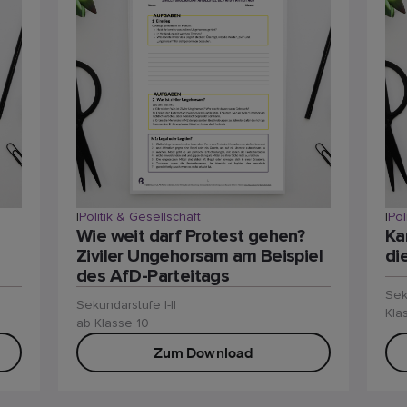
|
Politik & Gesellschaft
|
Pol
Wie weit darf Protest gehen?
Ka
Ziviler Ungehorsam am Beispiel
di
des AfD-Parteitags
Sek
Sekundarstufe I-II
Kla
ab Klasse 10
Zum Download