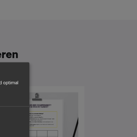
eren
d optimal