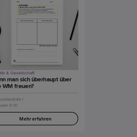
itik & Gesellschaft
nn man sich überhaupt über
e WM freuen?
undarstufe I
ssen 9-10
Mehr erfahren