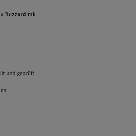
zu Buzzard mit
lt und geprüft
len