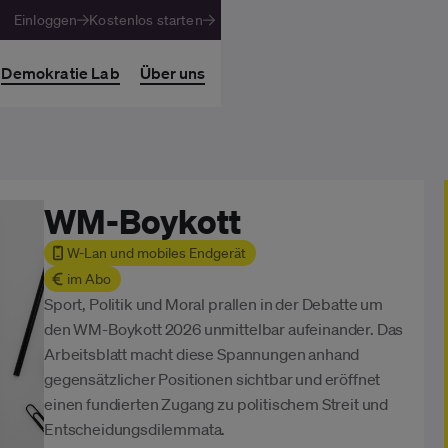
Einloggen
Kostenlos starten
Demokratie Lab
Über uns
WM-Boykott
W-Lan und mobiles Endgerät
im Abo
Sport, Politik und Moral prallen in der Debatte um
den WM-Boykott 2026 unmittelbar aufeinander. Das
Arbeitsblatt macht diese Spannungen anhand
gegensätzlicher Positionen sichtbar und eröffnet
einen fundierten Zugang zu politischem Streit und
Entscheidungsdilemmata.