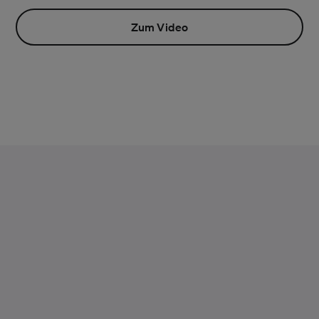
Zum Video
Warum sich bereits
hunderte Schulen für
Buzzard entschieden