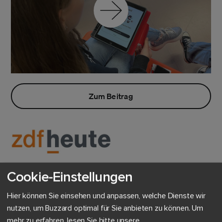
Zum Beitrag
App gegen Fakenews im Unterricht
Cookie-Einstellungen
Schülerinnen und Schüler verbringen viel Zeit am Smartphone.
Hier können Sie einsehen und anpassen, welche Dienste wir
Dabei können sie Fakten oftmals nicht von Falschmeldungen
nutzen, um Buzzard optimal für Sie anbieten zu können.
Um
unterscheiden. Helfen soll dabei die Buzzard-App.
mehr zu erfahren, lesen Sie bitte unsere