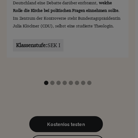
Deutschland eine Debatte darüber entbrannt,
welche
e
Rolle die Kirche bei politischen Fragen einnehmen sollte
.
W
Im Zentrum der Kontroverse steht Bundestagspräsidentin
P
Julia Klöckner (CDU), selbst eine studierte Theologin.
H
e
Klassenstufe:
SEK I
Kostenlos testen