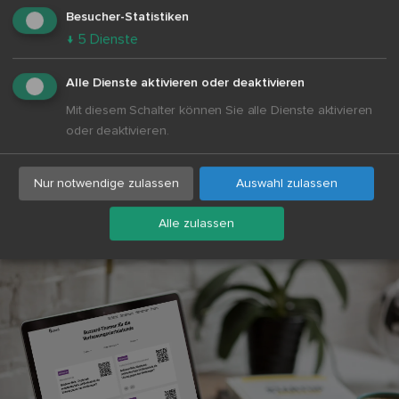
Besucher-Statistiken
Zugänge für PCs, Tablets und private
↓
5
Dienste
Endgeräte
Keine privaten Kosten für Sie als
Alle Dienste aktivieren oder deaktivieren
Lehrkraft
Mit diesem Schalter können Sie alle Dienste aktivieren
oder deaktivieren.
Buzzard für Schulen entdecken
Nur notwendige zulassen
Auswahl zulassen
Alle zulassen