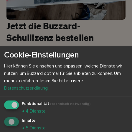
Jetzt die Buzzard-
Schullizenz bestellen
Cookie-Einstellungen
Beantragen Sie die Buzzard Schullizenz für Ihre
Schülerinnen und Schüler und Ihr ganzes Kollegium
Hier können Sie einsehen und anpassen, welche Dienste wir
nutzen, um Buzzard optimal für Sie anbieten zu können.
Um
Zeitersparnis fürs ganze Kollegium bei
mehr zu erfahren, lesen Sie bitte unsere
Recherchen und Vorbereitung
Datenschutzerklärung
.
Starkes Werkzeug für Schülerinnen
und Schüler bei Hausaufgaben und
Funktionalität
(technisch notwendig)
Referaten
↓
4
Dienste
Persönliche Betreuung und Online-
Inhalte
Schulung zum Einsatz an Ihrer Schule
↓
5
Dienste