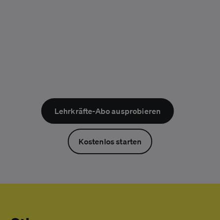
Werte diskutieren
Meinungen reflektieren
Perspektivwechsel & Ambiguitätstoleranz fördern
Mehr erfahren
Lehrkräfte-Abo ausprobieren
Kostenlos starten