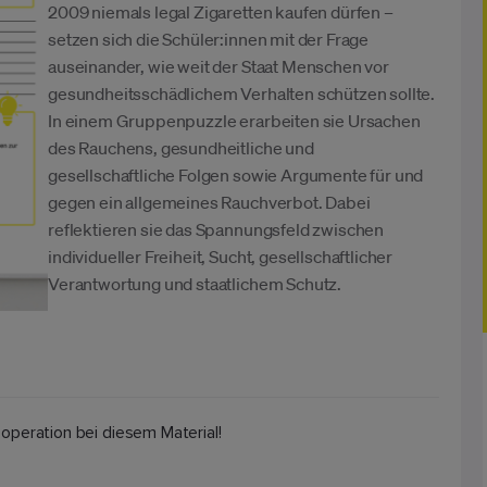
2009 niemals legal Zigaretten kaufen dürfen –
setzen sich die Schüler:innen mit der Frage
auseinander, wie weit der Staat Menschen vor
gesundheitsschädlichem Verhalten schützen sollte.
In einem Gruppenpuzzle erarbeiten sie Ursachen
des Rauchens, gesundheitliche und
gesellschaftliche Folgen sowie Argumente für und
gegen ein allgemeines Rauchverbot. Dabei
reflektieren sie das Spannungsfeld zwischen
individueller Freiheit, Sucht, gesellschaftlicher
Verantwortung und staatlichem Schutz.
ooperation bei diesem Material!