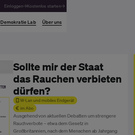
Einloggen
Kostenlos starten
Demokratie Lab
Über uns
Sollte mir der Staat
das Rauchen verbieten
dürfen?
W-Lan und mobiles Endgerät
im Abo
Ausgehend von aktuellen Debatten um strengere
Rauchverbote – etwa dem Gesetz in
Großbritannien, nach dem Menschen ab Jahrgang