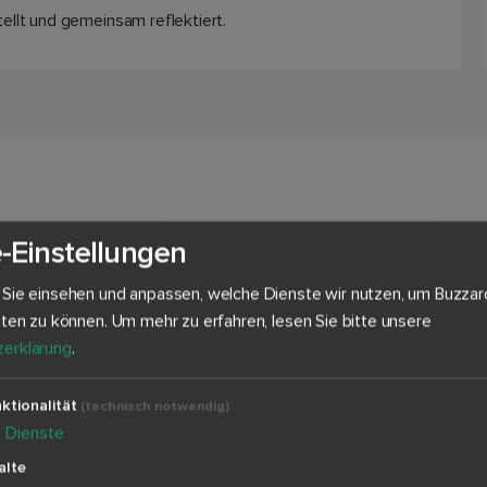
ellt und gemeinsam reflektiert.
m sich das
Lehrkräfte-Abo
-Einstellungen
 Sie einsehen und anpassen, welche Dienste wir nutzen, um Buzzar
eten zu können.
Um mehr zu erfahren, lesen Sie bitte unsere
€ pro Monat (79,99€/Jahr) erhalten Sie vollen Zugriff 
erklärung
.
allen Lehrkräfte-Features
ktionalität
(technisch notwendig)
4
Dienste
allen Pro- & Contra-Debatten
alte
hemen-Updates - mit redaktionell geprüften Inhalten