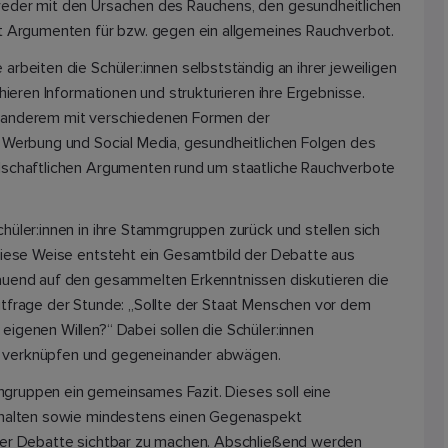
weder mit den Ursachen des Rauchens, den gesundheitlichen
it Argumenten für bzw. gegen ein allgemeines Rauchverbot.
rbeiten die Schüler:innen selbstständig an ihrer jeweiligen
chieren Informationen und strukturieren ihre Ergebnisse.
 anderem mit verschiedenen Formen der
n Werbung und Social Media, gesundheitlichen Folgen des
lschaftlichen Argumenten rund um staatliche Rauchverbote
hüler:innen in ihre Stammgruppen zurück und stellen sich
 diese Weise entsteht ein Gesamtbild der Debatte aus
auend auf den gesammelten Erkenntnissen diskutieren die
itfrage der Stunde: „Sollte der Staat Menschen vor dem
igenen Willen?“ Dabei sollen die Schüler:innen
 verknüpfen und gegeneinander abwägen.
gruppen ein gemeinsames Fazit. Dieses soll eine
nthalten sowie mindestens einen Gegenaspekt
der Debatte sichtbar zu machen. Abschließend werden