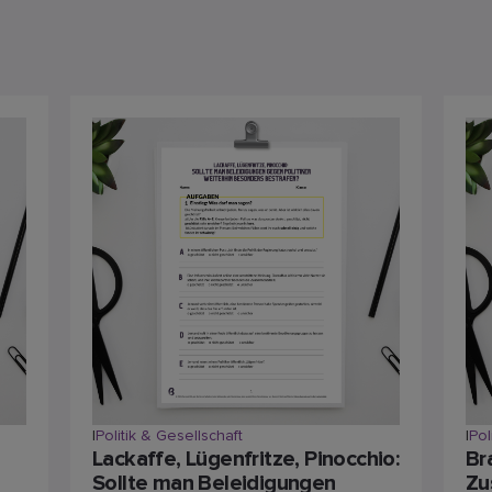
|
Politik & Gesellschaft
|
Pol
Lackaffe, Lügenfritze, Pinocchio:
Br
Sollte man Beleidigungen
Zu