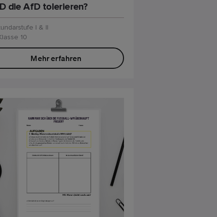
D die AfD tolerieren?
undarstufe I & II
Klasse 10
Mehr erfahren