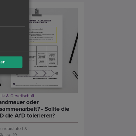
sen
itik & Gesellschaft
andmauer oder
sammenarbeit? - Sollte die
D die AfD tolerieren?
undarstufe I & II
Klasse 10