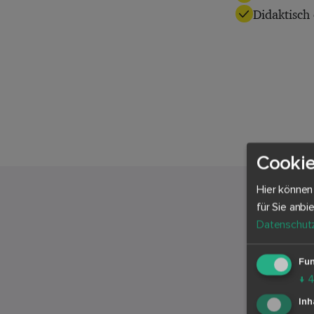
Didaktisch
Cookie
Hier können
für Sie anbi
Datenschutz
Das
Fun
↓
Inh