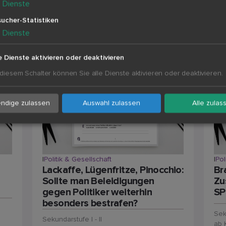
5
Dienste
ucher-Statistiken
5
Dienste
e Dienste aktivieren oder deaktivieren
 diesem Schalter können Sie alle Dienste aktivieren oder deaktivieren.
ndige zulassen
Auswahl zulassen
Alle zulas
|
Politik & Gesellschaft
|
Pol
Lackaffe, Lügenfritze, Pinocchio:
Br
Sollte man Beleidigungen
Zu
gegen Politiker weiterhin
SP
besonders bestrafen?
Sek
Sekundarstufe I - II
ab 