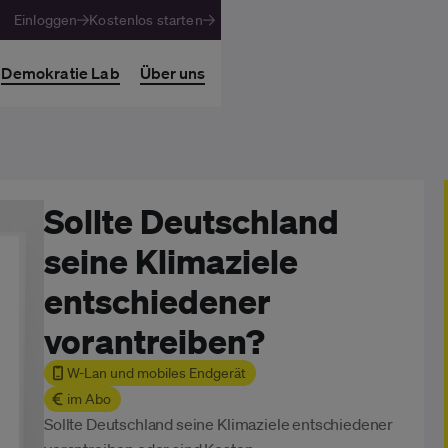
Einloggen
Kostenlos starten
Demokratie Lab
Über uns
Sollte Deutschland
seine Klimaziele
entschiedener
vorantreiben?
W-Lan und mobiles Endgerät
im Abo
Sollte Deutschland seine Klimaziele entschiedener