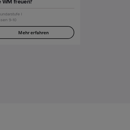
e WM freuen?
undarstufe I
ssen 9-10
Mehr erfahren