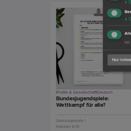
↓
Bes
↓
All
Mit
Nur notwe
|
Politik & Gesellschaft
|
Deutsch
Bundesjugendspiele:
Wettkampf für alle?
Sekundarstufe I
Klassen 8-10