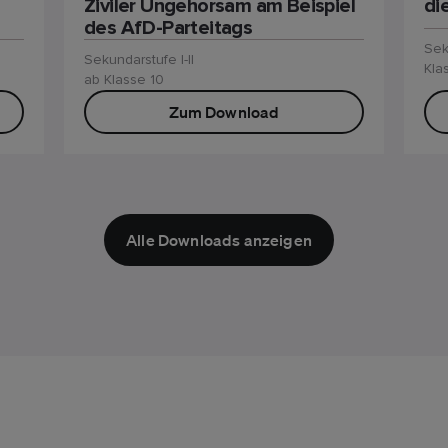
Ziviler Ungehorsam am Beispiel
di
des AfD-Parteitags
Sek
Sekundarstufe I-II
Kla
ab Klasse 10
Zum Download
Alle Downloads anzeigen