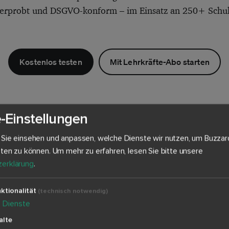
 erprobt und DSGVO-konform – im Einsatz an 250+ Schu
Kostenlos testen
Mit Lehrkräfte-Abo starten
-Einstellungen
 Sie einsehen und anpassen, welche Dienste wir nutzen, um Buzzar
eten zu können.
Um mehr zu erfahren, lesen Sie bitte unsere
erklärung
.
 könnte Sie auch interessi
ktionalität
(technisch notwendig)
4
Dienste
alte