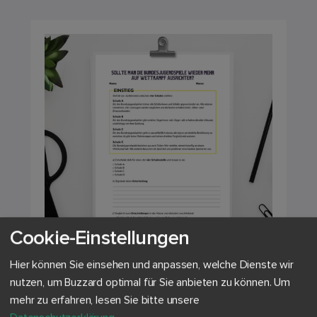
Cookie-Einstellungen
Hier können Sie einsehen und anpassen, welche Dienste wir
|
Politik & Gesellschaft
|
Deutsch
nutzen, um Buzzard optimal für Sie anbieten zu können.
Um
Bundesjugendspiele: Wettkampf für
alle?
mehr zu erfahren, lesen Sie bitte unsere