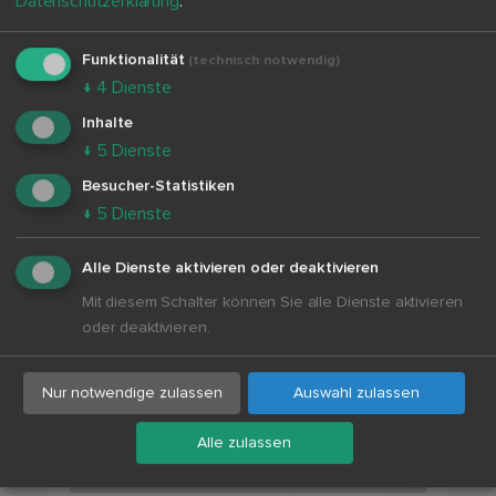
Datenschutzerklärung
.
Sekundarstufe I
Klassen 8-10
Funktionalität
(technisch notwendig)
Mehr erfahren
↓
4
Dienste
Inhalte
↓
5
Dienste
Besucher-Statistiken
↓
5
Dienste
Alle Dienste aktivieren oder deaktivieren
Mit diesem Schalter können Sie alle Dienste aktivieren
oder deaktivieren.
Nur notwendige zulassen
Auswahl zulassen
Alle zulassen