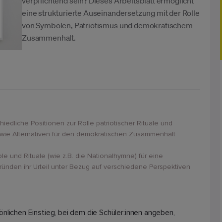
verpflichtend sein? Dieses Arbeitsblatt ermöglicht
eine strukturierte Auseinandersetzung mit der Rolle
von Symbolen, Patriotismus und demokratischem
Zusammenhalt.
iedliche Positionen zur Rolle patriotischer Rituale und
sowie Alternativen für den demokratischen Zusammenhalt
ole und Rituale (wie z.B. die Nationalhymne) für eine
nden ihr Urteil unter Bezug auf verschiedene Perspektiven
önlichen Einstieg, bei dem die Schüler:innen angeben,