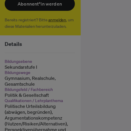
Abonnent*in werden
Bereits registriert? Bitte
anmelden
, um
diese Materialien herunterzuladen.
Details
Bildungsebene
Sekundarstufe I
Bildungswege
Gymnasium, Realschule,
Gesamtschule
Bildungsfeld / Fachbereich
Politik & Gesellschaft
Qualifikationen / Lehrplanthema
Politische Urteilsbildung
(abwägen, begründen),
Argumentationskompetenz
(Nutzen/Risiken/Alternativen),
Perspektivenübernahme und