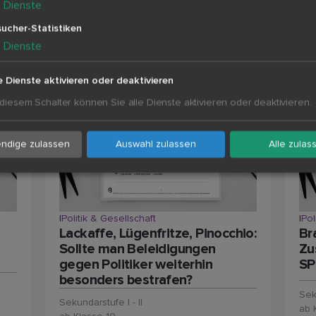
5
Dienste
ucher-Statistiken
5
Dienste
e Dienste aktivieren oder deaktivieren
 diesem Schalter können Sie alle Dienste aktivieren oder deaktivieren.
ndige zulassen
Auswahl zulassen
Alle zulas
|
Politik & Gesellschaft
|
Pol
Lackaffe, Lügenfritze, Pinocchio:
Br
Sollte man Beleidigungen
Zu
gegen Politiker weiterhin
SP
besonders bestrafen?
Sek
Sekundarstufe I - II
ab 