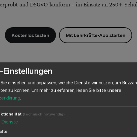
 erprobt und DSGVO-konform – im Einsatz an 250+ Schu
Kostenlos testen
Mit Lehrkräfte-Abo starten
-Einstellungen
 Sie einsehen und anpassen, welche Dienste wir nutzen, um Buzzar
eten zu können.
Um mehr zu erfahren, lesen Sie bitte unsere
erklärung
.
 könnte Sie auch interessi
ktionalität
(technisch notwendig)
4
Dienste
alte