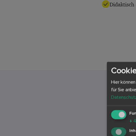
Didaktisch
Cookie
Hier können
für Sie anbi
Datenschutz
Das
Fun
↓
Inh