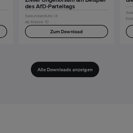
Ziviler Ungehorsam am Beispiel
di
des AfD-Parteitags
Sek
Sekundarstufe I-II
Kla
ab Klasse 10
Zum Download
Alle Downloads anzeigen