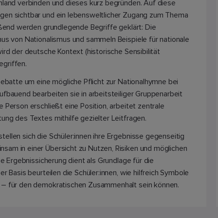
chland verbinden und dieses kurz begründen. Auf diese
ngen sichtbar und ein lebensweltlicher Zugang zum Thema
ießend werden grundlegende Begriffe geklärt: Die
mus von Nationalismus und sammeln Beispiele für nationale
ird der deutsche Kontext (historische Sensibilität
griffen.
 Debatte um eine mögliche Pflicht zur Nationalhymne bei
ufbauend bearbeiten sie in arbeitsteiliger Gruppenarbeit
 Person erschließt eine Position, arbeitet zentrale
ung des Textes mithilfe gezielter Leitfragen.
ellen sich die Schüler:innen ihre Ergebnisse gegenseitig
sam in einer Übersicht zu Nutzen, Risiken und möglichen
ese Ergebnissicherung dient als Grundlage für die
er Basis beurteilen die Schüler:innen, wie hilfreich Symbole
e – für den demokratischen Zusammenhalt sein können.