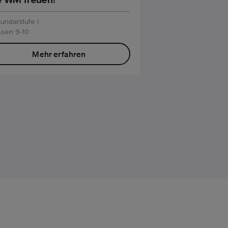
e WM freuen?
undarstufe I
ssen 9-10
Mehr erfahren