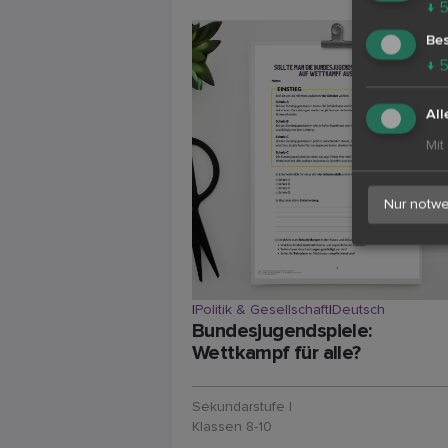
↓
Bes
↓
All
Mit
Nur notwe
|
Politik & Gesellschaft
|
Deutsch
Bundesjugendspiele:
Wettkampf für alle?
Sekundarstufe I
Klassen 8-10