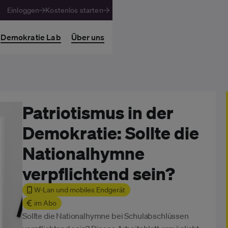
Einloggen
Kostenlos starten
Demokratie Lab
Über uns
Patriotismus in der
Demokratie: Sollte die
Nationalhymne
verpflichtend sein?
W-Lan und mobiles Endgerät
im Abo
Sollte die Nationalhymne bei Schulabschlüssen