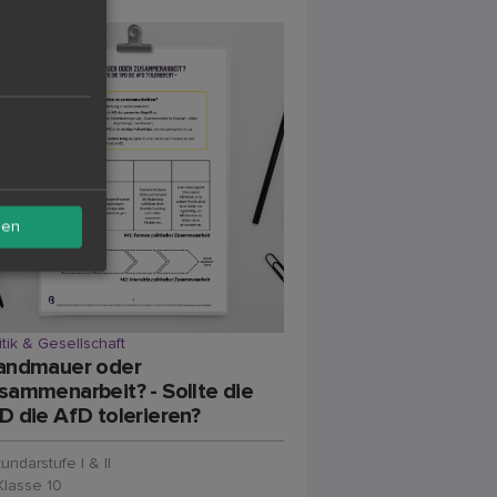
sen
itik & Gesellschaft
andmauer oder
sammenarbeit? - Sollte die
D die AfD tolerieren?
undarstufe I & II
Klasse 10