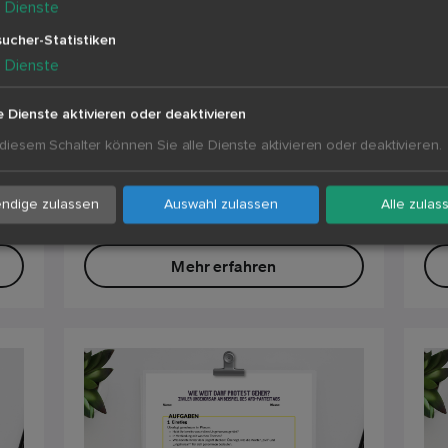
5
Dienste
ucher-Statistiken
5
Dienste
|
Politik & Gesellschaft
|
Pol
Lackaffe, Lügenfritze, Pinocchio:
Br
e Dienste aktivieren oder deaktivieren
Sollte man Beleidigungen
Zu
 diesem Schalter können Sie alle Dienste aktivieren oder deaktivieren.
gegen Politiker weiterhin
SP
besonders bestrafen?
Sek
ndige zulassen
Auswahl zulassen
Alle zulas
Sekundarstufe I - II
ab 
ab Klasse 10
Mehr erfahren