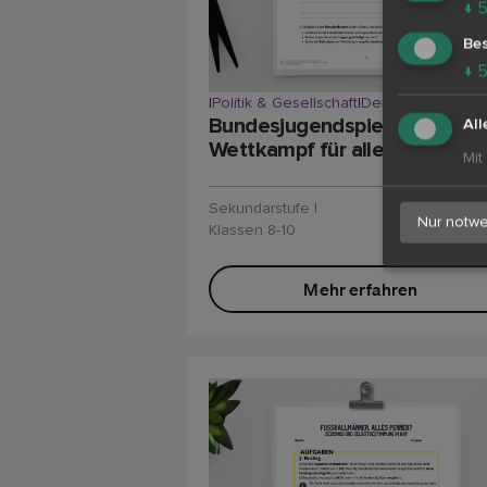
↓
Bes
↓
|
Politik & Gesellschaft
|
Deutsch
Bundesjugendspiele:
All
Wettkampf für alle?
Mit
Sekundarstufe I
Nur notwe
Klassen 8-10
Mehr erfahren