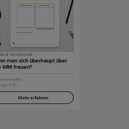
itik & Gesellschaft
nn man sich überhaupt über
e WM freuen?
undarstufe I
ssen 9-10
Mehr erfahren