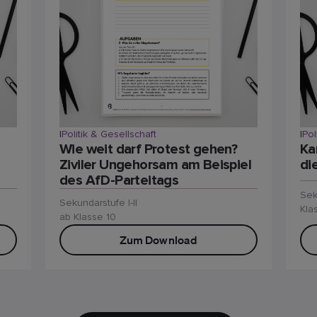
|
Politik & Gesellschaft
|
Pol
Wie weit darf Protest gehen?
Ka
Ziviler Ungehorsam am Beispiel
di
des AfD-Parteitags
Sek
Sekundarstufe I-II
Kla
ab Klasse 10
Zum Download