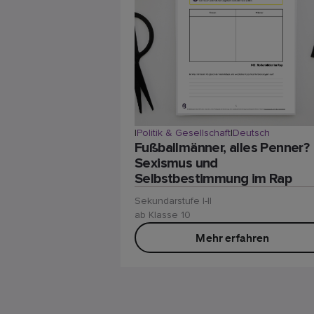
|
Politik & Gesellschaft
|
Deutsch
Fußballmänner, alles Penner?
Sexismus und
Selbstbestimmung im Rap
Sekundarstufe I-II
ab Klasse 10
Mehr erfahren