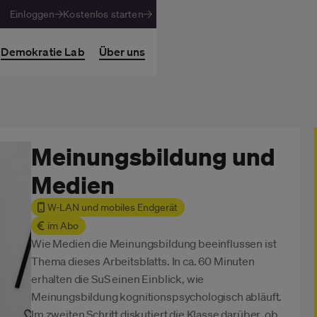
Einloggen
Kostenlos starten
Demokratie Lab
Über uns
Meinungsbildung und
Medien
W-LAN und mobiles Endgerät
im Abo
Wie Medien die Meinungsbildung beeinflussen ist
Thema dieses Arbeitsblatts. In ca. 60 Minuten
erhalten die SuS einen Einblick, wie
Meinungsbildung kognitionspsychologisch abläuft.
Im zweiten Schritt diskutiert die Klasse darüber, ob