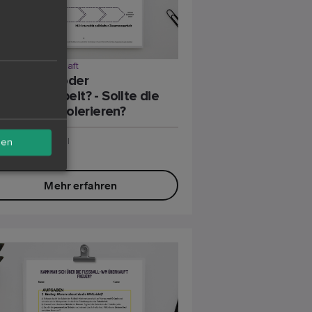
itik & Gesellschaft
andmauer oder
sammenarbeit? - Sollte die
D die AfD tolerieren?
undarstufe I & II
sen
Klasse 10
Mehr erfahren