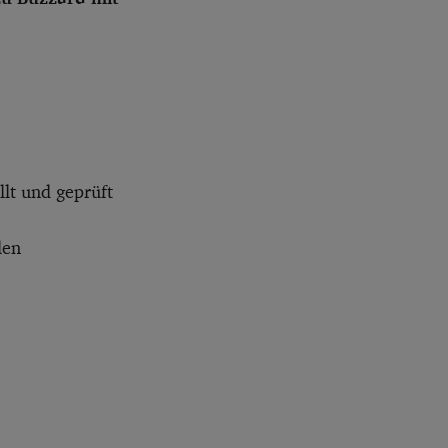
lt und geprüft
len