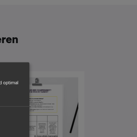
eren
d optimal