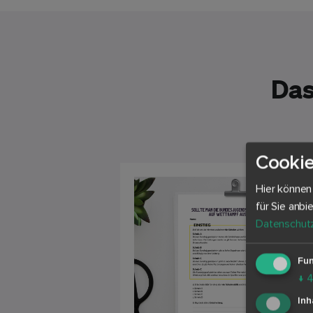
Das
Cookie
Hier können
für Sie anbi
Datenschutz
Fun
↓
Inh