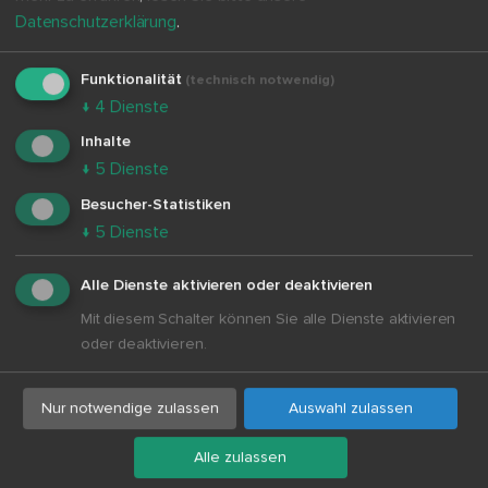
Datenschutzerklärung
.
|
Politik & Gesellschaft
Lackaffe, Lügenfritze, Pinocchio:
Funktionalität
(technisch notwendig)
Sollte man Beleidigungen gegen
↓
4
Dienste
Politiker weiterhin besonders
bestrafen?
Inhalte
↓
5
Dienste
Sekundarstufe I - II
ab Klasse 10
Besucher-Statistiken
↓
5
Dienste
Mehr erfahren
Alle Dienste aktivieren oder deaktivieren
Mit diesem Schalter können Sie alle Dienste aktivieren
oder deaktivieren.
Nur notwendige zulassen
Auswahl zulassen
Alle zulassen