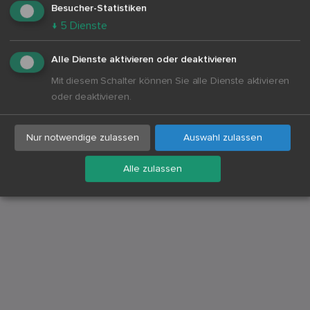
Besucher-Statistiken
↓
5
Dienste
Schulleiter
Lehrer
Alle Dienste aktivieren oder deaktivieren
Schüler
Mit diesem Schalter können Sie alle Dienste aktivieren
oder deaktivieren.
SW
Stefan Weber
Nur notwendige zulassen
Auswahl zulassen
„Lehrkräfte erhalten durch die Buzzard-
Alle zulassen
Schullizenz ein Tool für einfache
Unterrichtsvorbereitung durch ein
Archiv aus spannenden Quellen zu
aktuellen Themen. Zudem bekommen
auch die SchülerInnen durch die
Möglichkeit der kostenlosen Nutzung
von Buzzard ein professionelles
journalistisches Medium an die Hand,