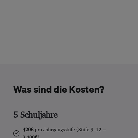
E-Mail: kerstin.seipel @ tmbjs.thueringen.de
Tel: 0361 / 573438275
Und an uns eine kurze
E-Mail für die
Freischaltung der Zugänge an
dario.nassal@buzzard.org
Vielen Dank für Ihr Engagement!
Was sind die Kosten?
5 Schuljahre
420€
pro Jahrgangsstufe (Stufe 9–12 =
8.400€)