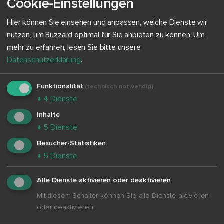
Cookie-Einstellungen
Hier können Sie einsehen und anpassen, welche Dienste wir
nutzen, um Buzzard optimal für Sie anbieten zu können.
Um
mehr zu erfahren, lesen Sie bitte unsere
Datenschutzerklärung
.
3.
Funktionalität
(technisch notwendig)
↓
4
Dienste
Unterrichten & diskutieren
Inhalte
Nutze die Debatten und Texte für Diskussion, Urteil,
↓
5
Dienste
Schreibauftrag oder Reflexion – ohne lange Recherche
Besucher-Statistiken
↓
5
Dienste
Alle Dienste aktivieren oder deaktivieren
Mit diesem Schalter können Sie alle Dienste aktivieren
oder deaktivieren.
Mit Monatsabo starten*