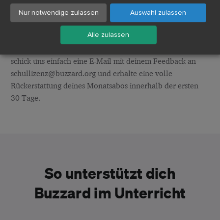
Nur notwendige zulassen
Auswahl zulassen
*Mit dem Buzzard-Monatsabo hast du kein Risiko. Wir
Alle zulassen
gewähren
30 Tage Geld-zurück-Garantie
:
Sollten dir die Inhalte oder Materialien nicht gefallen,
schick uns einfach eine E-Mail mit deinem Feedback an
schullizenz@buzzard.org und erhalte eine volle
Rückerstattung deines Monatsabos innerhalb der ersten
30 Tage.
So unterstützt dich
Buzzard im Unterricht