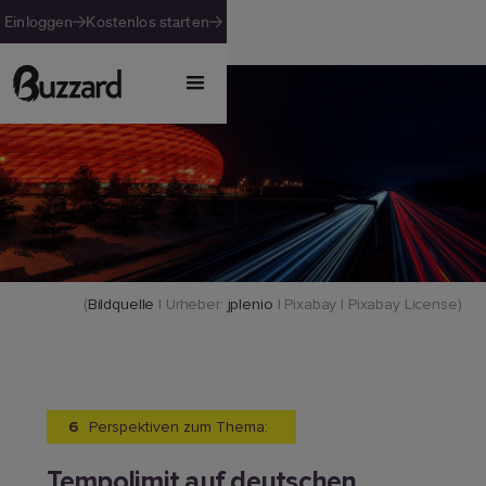
Einloggen
Kostenlos starten
(
Bildquelle
| Urheber:
jplenio
| Pixabay | Pixabay License)
6
Perspektiven zum Thema:
Tempolimit auf deutschen