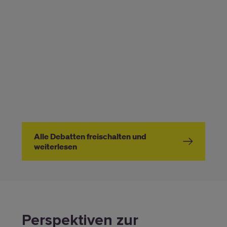
entsprechende Zweifel. Aber: 2020 legte das
Bundesumweltamt neue Berechnungen vor. Diese
zeigen, dass je nach vorgeschriebenem Höchsttempo
bis zu 5,4 Millionen Tonnen CO₂ pro Jahr eingespart
werden könnten. Kommt mit dem Vorstoß der SPD und
der Bundestagswahl im Herbst also nun doch bald die
Trendwende? Oder ist der Vorschlag, wie die FDP
behauptet, keine sinnvolle Maßnahme, sondern nur der
Versuch der SPD auf Wählerfang bei den Grünen zu
gehen?
Alle Debatten freischalten und
weiterlesen
Perspektiven zur