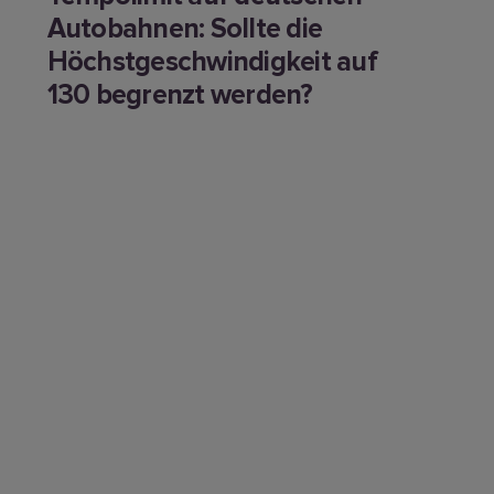
Autobahnen: Sollte die
Höchstgeschwindigkeit auf
130 begrenzt werden?
Geplant ist ein generelles Tempolimit von 130 auf
deutschen Autobahnen, das geht aus ihrem
Wahlprogramm für die Bundestagswahl hervor. Die SPD
springt damit auf die Forderung der Grünen und der
Linkspartei auf, die sich bereits seit Jahren für ein
Tempolimit auf deutschen Autobahnen stark machen.
Zuletzt hat sich die grüne Kanzlerkandidatin Annalena