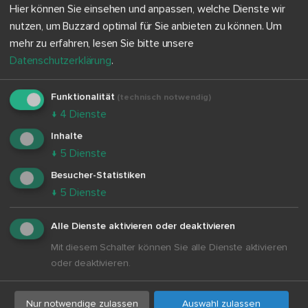
Hier können Sie einsehen und anpassen, welche Dienste wir
nutzen, um Buzzard optimal für Sie anbieten zu können.
Um
Wissen, Medienkompetenz und Urteilsfähigkeit
mehr zu erfahren, lesen Sie bitte unsere
sichtbar machen.
Datenschutzerklärung
.
Funktionalität
(technisch notwendig)
↓
4
Dienste
Inhalte
↓
5
Dienste
Wochenrhythmus
Besucher-Statistiken
↓
5
Dienste
Mit kurzen Routinen regelmäßig
Nachrichtenkompetenz, Perspektivwechsel und
Alle Dienste aktivieren oder deaktivieren
Urteilsbildung trainieren.
Mit diesem Schalter können Sie alle Dienste aktivieren
oder deaktivieren.
Nur notwendige zulassen
Auswahl zulassen