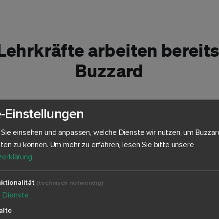
ehrkräfte arbeiten bereits
Buzzard
-Einstellungen
 Sie einsehen und anpassen, welche Dienste wir nutzen, um Buzzar
eten zu können.
Um mehr zu erfahren, lesen Sie bitte unsere
erklärung
.
4,2 Sterne
ktionalität
(technisch notwendig)
4
Dienste
alte
t
Bewertung im Apple