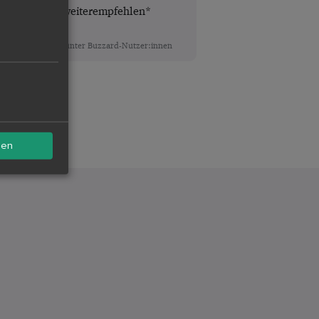
Buzzard weiterempfehlen*
*Quelle: Umfrage unter Buzzard-Nutzer:innen
sen
d