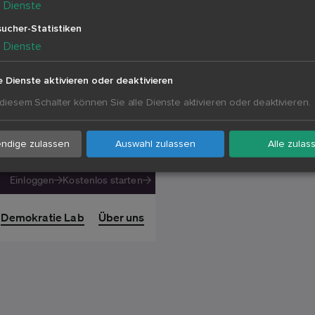
5
Dienste
AppStore
ucher-Statistiken
5
Dienste
e Dienste aktivieren oder deaktivieren
 diesem Schalter können Sie alle Dienste aktivieren oder deaktivieren.
ndige zulassen
Auswahl zulassen
Alle zulas
Einloggen
Kostenlos starten
Demokratie Lab
Über uns
Warum Buzzar