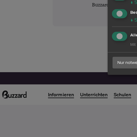
↓
Buzzard
Bes
↓
All
Mit
Nur notwe
Informieren
Unterrichten
Schulen