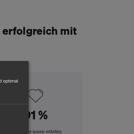
 erfolgreich mit
d optimal
91 %
der Nutzer:innen würden