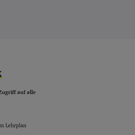
chern
Regulär 14 Tage testen
k
griff auf alle
em Lehrplan