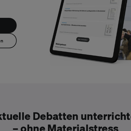
en
tuelle Debatten unterrich
–
ohne Materialstress