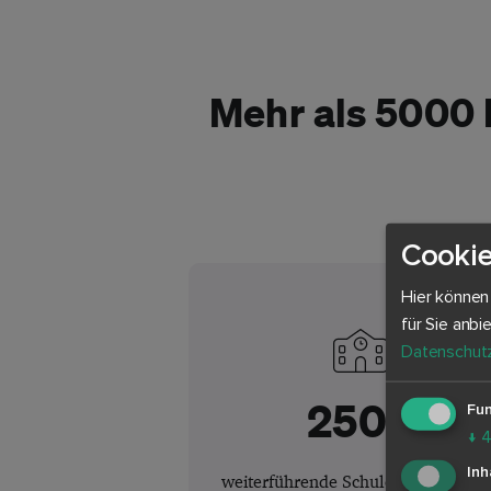
Mehr als 5000 L
Cookie
Hier können
für Sie anbi
Datenschutz
250+
Fun
↓
Inh
weiterführende Schulen arbeiten mi