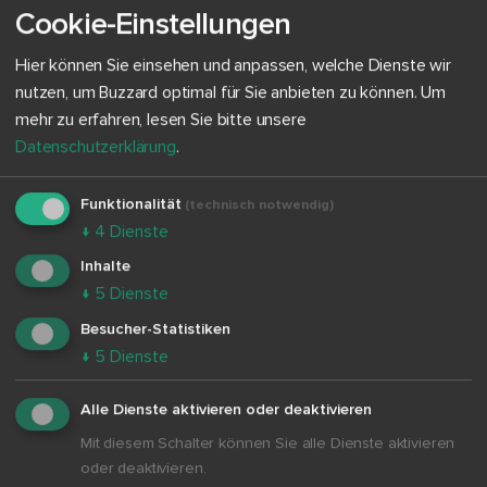
Cookie-Einstellungen
Hier können Sie einsehen und anpassen, welche Dienste wir
Wir freuen uns, dass Sie interessiert sind, Buzzard an
nutzen, um Buzzard optimal für Sie anbieten zu können.
Um
Ihrer Schule zu nutzen. Gerne beraten wir Sie persönlich.
mehr zu erfahren, lesen Sie bitte unsere
Datenschutzerklärung
.
Melden Sie sich einfach hier für ein kostenloses
Beratungsgespräch an oder schreiben Sie eine E-Mail an
Funktionalität
(technisch notwendig)
Dario Nassal und das Schullizenz-Team:
↓
4
Dienste
schullizenz@buzzard.org.
Inhalte
↓
5
Dienste
Kostenloses Beratungsgespräch
Besucher-Statistiken
vereinbaren
↓
5
Dienste
Alle Dienste aktivieren oder deaktivieren
Mit diesem Schalter können Sie alle Dienste aktivieren
oder deaktivieren.